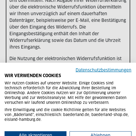
uns übermitteln. Nach Abgabe Ihrer Widerrufserklärung
über die elektronische Widerrufsfunktion übermitteln
wir Ihnen unverzüglich auf einem dauerhaften
Datenträger, beispielsweise per E-Mail, eine Bestätigung
über den Eingang des Widerrufs. Die
Eingangsbestätigung enthält den Inhalt der
Widerrufserklärung sowie das Datum und die Uhrzeit
ihres Eingangs.
Die Nutzung der elektronischen Widerrufsfunktion ist
freiwillig. Sie können Ihr Widerrufsrecht weiterhin auch
Datenschutzbestimmungen
durch eine andere eindeutige Erklärung ausüben.
WIR VERWENDEN COOKIES
Wir nutzen Cookies auf unserer Website. Einige Cookies sind
Zur Wahrung der Widerrufsfrist reicht es aus, dass Sie
technisch erforderlich für die Abwicklung Ihrer Bestellung im
die Mitteilung über die Ausübung des Widerrufsrechts
Onlineshop. Andere Cookies nutzen wir zur Optimierung unserer
vor Ablauf der Widerrufsfrist absenden.
Werbung und zur Websiteanalyse. Mit Hilfe der gewonnenen Daten
versuchen wir laufend unseren Onlineshop zu verbessern.
Folgen des Widerrufs
Ihre Einwilligung und die cookie Richtlinie gelten für alle Websites
von „Bäderland“, einschließlich: baederland.de, baederland-shop.de,
eisland-hamburg.de.
Wenn Sie diesen Vertrag widerrufen, haben wir Ihnen
alle Zahlungen, die wir von Ihnen erhalten haben,
einschließlich der Lieferkosten – mit Ausnahme der
Alle akzeptieren
Ablehnen