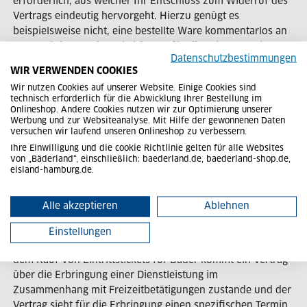
erforderlich, aus welcher Ihr Entschluss zum Widerruf des
Vertrags eindeutig hervorgeht. Hierzu genügt es
beispielsweise nicht, eine bestellte Ware kommentarlos an
uns zurückzusenden. Sie können für die Erklärung aber
Datenschutzbestimmungen
beispielsweise das folgende
Muster-
WIR VERWENDEN COOKIES
Widerrufsformular
verwenden. Dies ist jedoch nicht
Wir nutzen Cookies auf unserer Website. Einige Cookies sind
vorgeschrieben.
technisch erforderlich für die Abwicklung Ihrer Bestellung im
Onlineshop. Andere Cookies nutzen wir zur Optimierung unserer
Hinweis:
Kein Widerrufsrecht bei der Buchung von
Werbung und zur Websiteanalyse. Mit Hilfe der gewonnenen Daten
versuchen wir laufend unseren Onlineshop zu verbessern.
Schwimm- und Aquakursen und dem Kauf von
Eintrittstickets für Bäder.
Ihre Einwilligung und die cookie Richtlinie gelten für alle Websites
von „Bäderland“, einschließlich: baederland.de, baederland-shop.de,
eisland-hamburg.de.
Wenn der Kunde über den Online-Shop von BLH einen
Schwimm- oder Aquakurs bucht (vgl. Ziffer 4.) oder
Eintrittstickets für Bäder kauft, so kann der Kunde seine
Alle akzeptieren
Ablehnen
diesbezügliche Willenserklärung nicht widerrufen.
Einstellungen
Bei der Buchung eines Schwimm- oder Aquakurses oder
dem Kauf von Eintrittstickets für Bäder kommt ein Vertrag
über die Erbringung einer Dienstleistung im
Zusammenhang mit Freizeitbetätigungen zustande und der
Vertrag sieht für die Erbringung einen spezifischen Termin