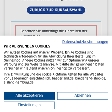
ZURÜCK ZUR KURSAUSWAHL
Beachten Sie unbedingt die Uhrzeiten der
Kurstermine.
Datenschutzbestimmungen
WIR VERWENDEN COOKIES
Wir nutzen Cookies auf unserer Website. Einige Cookies sind
IHRE KURSTERMINE
technisch erforderlich für die Abwicklung Ihrer Bestellung im
Onlineshop. Andere Cookies nutzen wir zur Optimierung unserer
Werbung und zur Websiteanalyse. Mit Hilfe der gewonnenen Daten
versuchen wir laufend unseren Onlineshop zu verbessern.
0 freie Plätze
Ihre Einwilligung und die cookie Richtlinie gelten für alle Websites
von „Bäderland“, einschließlich: baederland.de, baederland-shop.de,
eisland-hamburg.de.
13.06.2025-17.09.2025
Wochentag: Freitag, Mittwoch
Alle akzeptieren
Ablehnen
15:45-16:30 Uhr
Einstellungen