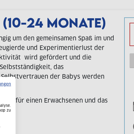
 (10-24 MONATE)
angig um den gemeinsamen Spaß im und
eugierde und Experimentierlust der
tivität wird gefördert und die
 Selbstständigkeit, das
 Selbstvertrauen der Babys werden
ungen
urs ist für einen Erwachsenen und das
alyse.
hop zu
-