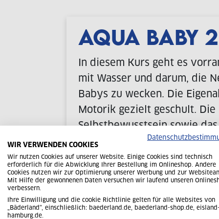
AQUA BABY 2
In diesem Kurs geht es vorr
mit Wasser und darum, die N
Babys zu wecken. Die Eigenak
Motorik gezielt geschult. Die
Selbstbewusstsein sowie das
Datenschutzbestimm
angeregt und gestärkt.
WIR VERWENDEN COOKIES
Wir nutzen Cookies auf unserer Website. Einige Cookies sind technisch
Bitte beachten Sie, dieser K
erforderlich für die Abwicklung Ihrer Bestellung im Onlineshop. Andere
Cookies nutzen wir zur Optimierung unserer Werbung und zur Websitean
Kind konzipiert.
Mit Hilfe der gewonnenen Daten versuchen wir laufend unseren Onlines
verbessern.
Ihre Einwilligung und die cookie Richtlinie gelten für alle Websites von
„Bäderland“, einschließlich: baederland.de, baederland-shop.de, eisland
hamburg.de.