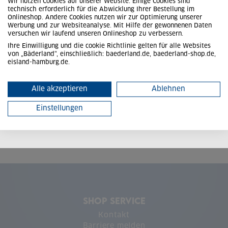
Wir nutzen Cookies auf unserer Website. Einige Cookies sind
E-Mail
technisch erforderlich für die Abwicklung Ihrer Bestellung im
Onlineshop. Andere Cookies nutzen wir zur Optimierung unserer
Werbung und zur Websiteanalyse. Mit Hilfe der gewonnenen Daten
Passwort
versuchen wir laufend unseren Onlineshop zu verbessern.
Ihre Einwilligung und die cookie Richtlinie gelten für alle Websites
von „Bäderland“, einschließlich: baederland.de, baederland-shop.de,
Angemeldet bleiben
eisland-hamburg.de.
Alle akzeptieren
Ablehnen
Passwort vergessen?
Einstellungen
Neu hier?
Zur Registrierung
SHOP SERVICE
Kontakt
Barriere melden