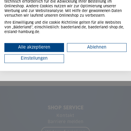
E-Mail
technisch erforderlich für die Abwicklung Ihrer Bestellung im
Onlineshop. Andere Cookies nutzen wir zur Optimierung unserer
Werbung und zur Websiteanalyse. Mit Hilfe der gewonnenen Daten
Passwort
versuchen wir laufend unseren Onlineshop zu verbessern.
Ihre Einwilligung und die cookie Richtlinie gelten für alle Websites
von „Bäderland“, einschließlich: baederland.de, baederland-shop.de,
Angemeldet bleiben
eisland-hamburg.de.
Alle akzeptieren
Ablehnen
Passwort vergessen?
Einstellungen
Neu hier?
Zur Registrierung
SHOP SERVICE
Kontakt
Barriere melden